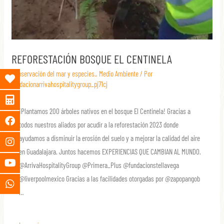
REFORESTACIÓN BOSQUE EL CENTINELA
Conservación del mar y especies.
,
Medio Ambiente
/ Por
fundacionarrivahospitalitygroup_pj71cj
¡Plantamos 200 árboles nativos en el bosque El Centinela! Gracias a
todos nuestros aliados por acudir a la reforestación 2023 donde
ayudamos a disminuir la erosión del suelo y a mejorar la calidad del aire
en Guadalajara. Juntos hacemos EXPERIENCIAS QUE CAMBIAN AL MUNDO.
‪@ArrivaHospitalityGroup‬ ‪@Primera_Plus‬ ‪@fundacionstellavega‬
‪@liverpoolmexico‬ Gracias a las facilidades otorgadas por ‪@zapopangob‬
…