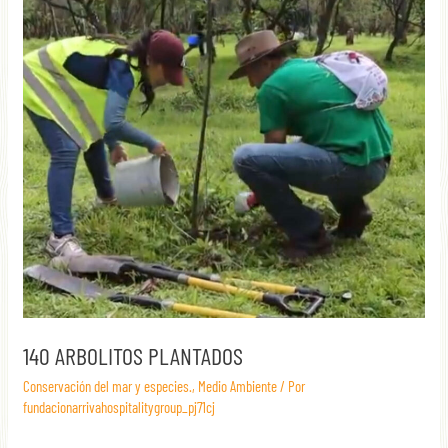
140 ARBOLITOS PLANTADOS
Conservación del mar y especies.
,
Medio Ambiente
/ Por
fundacionarrivahospitalitygroup_pj71cj