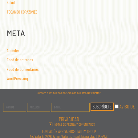
Salud
TOCANDO CORAZONES
META
Acceder
Feed de entradas
Feed de comentarios
WordPress.org
Súmate a las buenas noticias de nuestro Newsletter.
AVISO DE
PRIVACIDAD
NOTAS DE PRENSA Y COMUNICADOS
FUNDACIÓN ARRIVA HOSPITALITY GROUP
Av. Vallarta 2526, Arcos Vallarta, Guadalajara, Jal. C.P. 44130