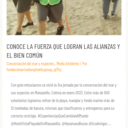
CONOCE LA FUERZA QUE LOGRAN LAS ALIANZAS Y
EL BIEN COMÚN
Conservación del mar y especies.
,
Medio Ambiente
/ Por
fundacionarrivahospitalitygroup_pj71cj
Con gran entusiasmo se vivió la 3ra jornada por la conservación del mar y
sus especies en Manzanillo, Colima en enero 2023. Entre más de 500
voluntarios logramos retirar de la playa, manglar y fondo marino más de
12 toneladas de basura, mismas que clasificamos y entregamos para su
correcto reciclaje. #ExperienciasQueCambianAlMundo
@HotelVistaPlayadeOroManzanillo, @HaramaraBuceo @EcoAmigos …